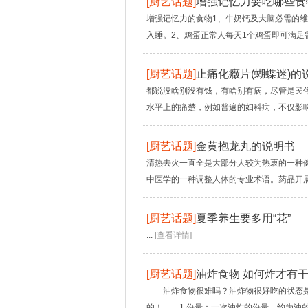
[
厨艺话题
]
增强记忆力要吃哪些食
增强记忆力的食物1、牛奶钙及大脑必需的维
入睡。2、鸡蛋正常人每天1个鸡蛋即可满足需
[
厨艺话题
]
止痛化癥片(蝴蝶迷)的
都说没啥别没有钱，有啥别有病，尽管是民
水平上的痛楚，例如普遍的妇科病，不仅影响
[
厨艺话题
]
金黄抱龙丸的说明书
清热去火一直全是大部分人较为热衷的一种
中医学的一种调整人体的专业术语。药品开展
[
厨艺话题
]
夏季养生要多用“花”
...
[查看详情]
[
厨艺话题
]
油炸食物 如何炸才有
油炸食物很难吗？油炸物很好吃的状态是
的！ 1.份量：一次油炸的份量，约为油的