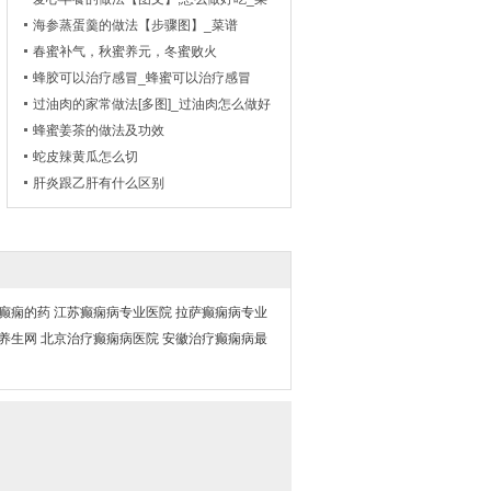
谱_天天美食网
海参蒸蛋羹的做法【步骤图】_菜谱
春蜜补气，秋蜜养元，冬蜜败火
蜂胶可以治疗感冒_蜂蜜可以治疗感冒
吗？
过油肉的家常做法[多图]_过油肉怎么做好
吃-_家常菜谱
蜂蜜姜茶的做法及功效
蛇皮辣黄瓜怎么切
肝炎跟乙肝有什么区别
癫痫的药
江苏癫痫病专业医院
拉萨癫痫病专业
养生网
北京治疗癫痫病医院
安徽治疗癫痫病最