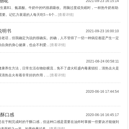
物呢
2021-09-23 16:15:14
生素B1、氨基酸。牛奶中的钙很易吸收。用脑过度或失眠时，一杯热牛奶有助
要。记忆力衰退的人每天吃5～6个...
[查看详情]
说明书
2021-09-23 16:00:10
俗老话，但我确定为说的很确实。的确，人不管得了一切一种病症都是产生一定
自身的身心健康，也会不利爱...
[查看详情]
2021-08-24 00:58:11
健康养生方法，日常生活在物欲横流，免不了虚火旺盛内毒素猖狂，清热去火是
清热去火有着非常好的作用，...
[查看详情]
2020-06-16 17:44:54
干酥口感
2020-06-16 16:45:17
在于刚完成时的干酥口感，但这种口感是需要在油炸时掌握一些要诀才能做到
表面积之一半，如果份量过多...
[查看详情]