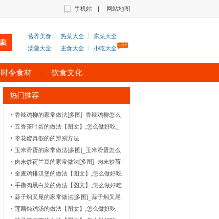
手机站
|
网站地图
营养美食
热菜大全
凉菜大全
汤羹大全
主食大全
小吃大全
时令食材
饮食文化
热门推荐
香辣鸡柳的家常做法[多图]_香辣鸡柳怎么
做好吃-_家常菜谱
五香茶叶蛋的做法【图文】,怎么做好吃_
菜谱_天天美食网_2
枣花蜜真假的的辨别方法
玉米滑蛋的家常做法[多图]_玉米滑蛋怎么
做好吃-_家常菜谱
肉末炒荷兰豆的家常做法[多图]_肉末炒荷
兰豆怎么做好吃_1
全麦鸡排汉堡的做法【图文】,怎么做好吃
_菜谱_天天美食网
手撕肉黑白菜的做法【图文】,怎么做好吃
_菜谱_天天美食网
蒜子焖叉尾的家常做法[多图]_蒜子焖叉尾
怎么做好吃
莲藕炖鸡汤的做法【图文】,怎么做好吃_