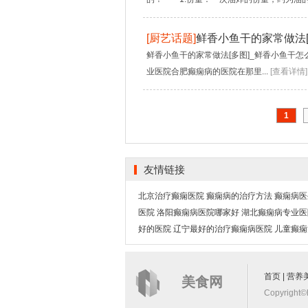
[
厨艺话题
]
鲜香小鱼干的家常做法[
鲜香小鱼干的家常做法[多图]_鲜香小鱼干
业医院合肥癫痫病的医院在那里...
[查看详情]
1
友情链接
北京治疗癫痫医院
癫痫病的治疗方法
癫痫病医
医院
洛阳癫痫病医院哪家好
湖北癫痫病专业医
好的医院
辽宁最好的治疗癫痫病医院
儿童癫痫
首页
|
营养
美食网
Copyright©