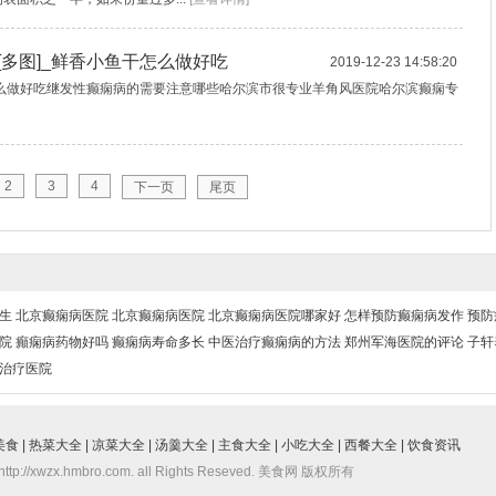
多图]_鲜香小鱼干怎么做好吃
2019-12-23 14:58:20
怎么做好吃继发性癫痫病的需要注意哪些哈尔滨市很专业羊角风医院哈尔滨癫痫专
2
3
4
下一页
尾页
生
北京癫痫病医院
北京癫痫病医院
北京癫痫病医院哪家好
怎样预防癫痫病发作
预防
院
癲痫病药物好吗
癫痫病寿命多长
中医治疗癫痫病的方法
郑州军海医院的评论
子轩
治疗医院
美食
|
热菜大全
|
凉菜大全
|
汤羹大全
|
主食大全
|
小吃大全
|
西餐大全
|
饮食资讯
http://xwzx.hmbro.com. all Rights Reseved. 美食网 版权所有