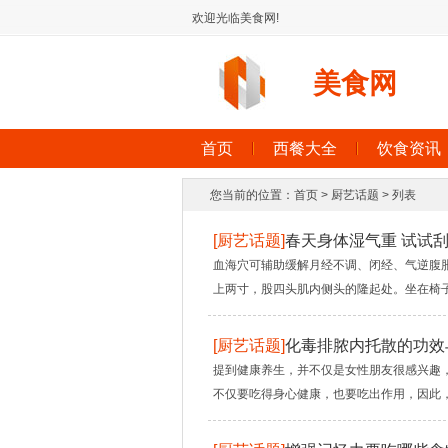
欢迎光临美食网!
美食网
首页
西餐大全
饮食资讯
您当前的位置：
首页
>
厨艺话题
> 列表
[
厨艺话题
]
春天身体湿气重 试试
血海穴可辅助缓解月经不调、闭经、气逆腹
上两寸，股四头肌内侧头的隆起处。坐在椅子
[
厨艺话题
]
化毒排脓内托散的功效
提到健康养生，并不仅是女性朋友很感兴趣
不仅要吃得身心健康，也要吃出作用，因此，许