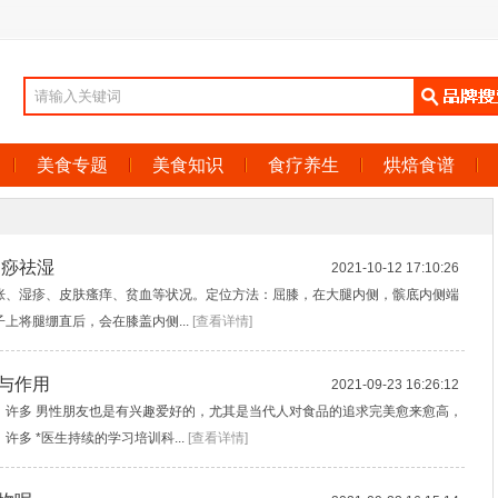
美食专题
美食知识
食疗养生
烘焙食谱
刮痧祛湿
2021-10-12 17:10:26
胀、湿疹、皮肤瘙痒、贫血等状况。定位方法：屈膝，在大腿内侧，髌底内侧端
上将腿绷直后，会在膝盖内侧...
[查看详情]
与作用
2021-09-23 16:26:12
，许多 男性朋友也是有兴趣爱好的，尤其是当代人对食品的追求完美愈来愈高，
多 *医生持续的学习培训科...
[查看详情]