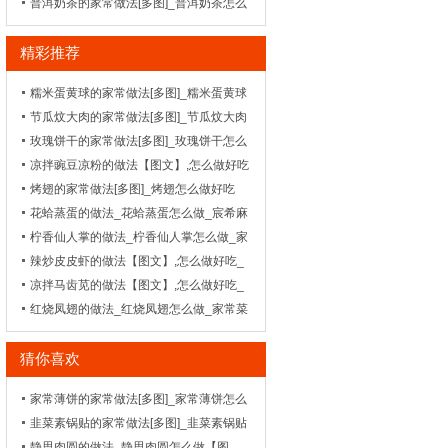
做好吃
普洱奶茶的家常做法[多图]_普洱奶茶怎么
做好吃-_鲁菜-
精彩推荐
糯米蛋黄球的家常做法[多图]_糯米蛋黄球
怎么做好吃-_粤菜-
节瓜炆大肉的家常做法[多图]_节瓜炆大肉
怎么做好吃-_湘菜-
玫瑰饼干的家常做法[多图]_玫瑰饼干怎么
做好吃-_饼干
凉拌豌豆凉粉的做法【图文】,怎么做好吃
_菜谱_天天美食网
烤翅的家常做法[多图]_烤翅怎么做好吃
花蛤蒸蛋的做法_花蛤蒸蛋怎么做_宸希麻
麻厨
柠香仙人掌的做法_柠香仙人掌怎么做_家
常菜谱
辣炒皮皮虾的做法【图文】,怎么做好吃_
菜谱_天天美食网
凉拌马齿苋的做法【图文】,怎么做好吃_
菜谱_天天美食网_1
红烧凤翅的做法_红烧凤翅怎么做_家常菜
谱
猜你喜欢
家常薄饼的家常做法[多图]_家常薄饼怎么
做好吃
韭菜素锅贴的家常做法[多图]_韭菜素锅贴
怎么做好吃-_面食
静思肉圆的做法_静思肉圆怎么做【图