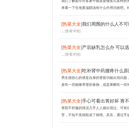
我们了解如今许多家中都喜爱做各式各样的
来看一下生地黄滋阴汤有什么作用功效吧。特异
[
热菜大全
]
我们周围的什么人不可
...
[查看详情]
[
热菜大全
]
产后缺乳怎么办 可以
...
[查看详情]
[
热菜大全
]
吃补肾中药腰疼什么原
男生很担心的便是自身的肾脏功能出現问题
多吃一些能够养肾的食物，或是果断吃一些补
[
热菜大全
]
手心可看出胃好坏 胃
胃部不舒服的情况几乎人人都出现过。可有
苦，不知不觉就耽误了病情。其实，通过手诊