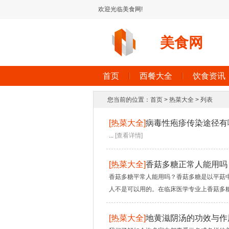
欢迎光临美食网!
美食网
首页
西餐大全
饮食资讯
您当前的位置：
首页
>
热菜大全
> 列表
[
热菜大全
]
病毒性疱疹传染途径有
...
[查看详情]
[
热菜大全
]
香菇多糖正常人能用吗
香菇多糖平常人能用吗？香菇多糖是以平菇
人不是可以用的。在临床医学专业上香菇多糖
[
热菜大全
]
地黄滋阴汤的功效与作