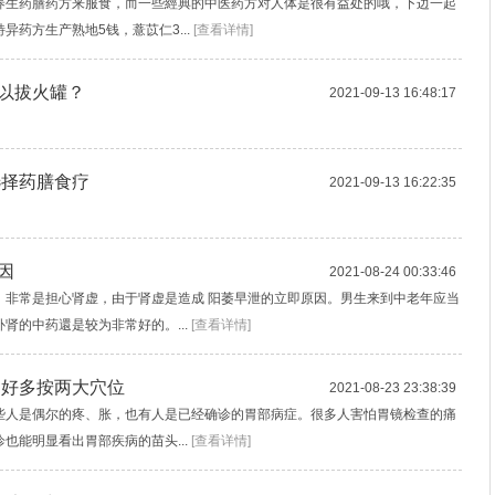
养生药膳药方来服食，而一些經典的中医药方对人体是很有益处的哦，下边一起
药方生产熟地5钱，薏苡仁3...
[查看详情]
以拔火罐？
2021-09-13 16:48:17
选择药膳食疗
2021-09-13 16:22:35
因
2021-08-24 00:33:46
，非常是担心肾虚，由于肾虚是造成 阳萎早泄的立即原因。男生来到中老年应当
肾的中药還是较为非常好的。...
[查看详情]
不好多按两大穴位
2021-08-23 23:38:39
些人是偶尔的疼、胀，也有人是已经确诊的胃部病症。很多人害怕胃镜检查的痛
也能明显看出胃部疾病的苗头...
[查看详情]